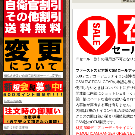
※セール・割引の混用は不可となり
ファーストスピア製 CSMロールア
価格改定及び自衛官割引等サービス変更の
500デニアコーデュラナイロン製中
お知らせ
CSM TACTICAL GEARの承
使用しないときはコンパクトに折り
開放部は内部にショットシェル・ケ
開口部はハードな素材が縫い込まれ
新規会員募集
内容物が露出する事は有りません。
内部は2重のナイロン生地の袋状の
クロスの開口部が閉まり閉鎖状態に
CSM社のOEM製品です。
材質:500デニアコーデュラナイロン
御注文時注意事項
色:MULTICAM,RANGER GREEN,B