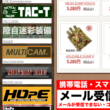
LINE ID:aggressor-group
MESH DUMP POUCH
5,280円
(税込み)
TAC-T ITEMS
陸自迷彩
HOLDABLE DUMP P
5,280円
MULTICAM GEAR
(税込み)
MILITARY BLOG