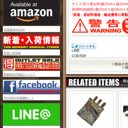
サイズ:折り畳み時:横25cm x 縦10c
使用時(収納部):横25cm x 縦29cm x
*原価・原材料価格・輸送費等の変
装備屋AMAZON
新着入荷情報
数量限定特価品コーナー
FACEBOOK稼働中！！