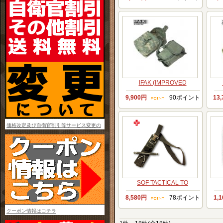
IFAK (IMPROVED
9,900円
90ポイント
13
価格改定及び自衛官割引等サービス変更の
お知らせ
SOF TACTICAL TO
8,580円
78ポイント
1,
クーポン情報はコチラ