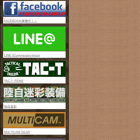
FACEBOOK稼働中！！
LINE ID:aggressor-group
TAC-T ITEMS
陸自迷彩
MULTICAM GEAR