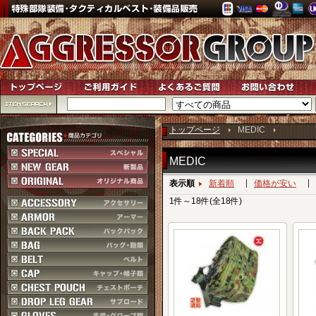
トップページ
MEDIC
MEDIC
表示順
新着順
価格が安い
1件～18件(全18件)