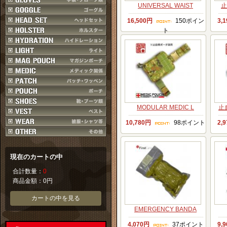
UNIVERSAL WAIST
止
16,500円
150ポイン
3,
ト
MODULAR MEDIC L
止
10,780円
98ポイント
2,
現在のカートの中
合計数量：
0
商品金額：
0円
カートの中を見る
EMERGENCY BANDA
4,070円
37ポイント
9,