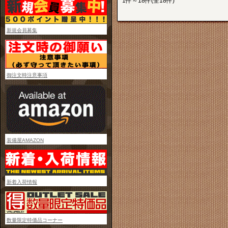
1件～18件(全18件)
新規会員募集
御注文時注意事項
装備屋AMAZON
新着入荷情報
数量限定特価品コーナー