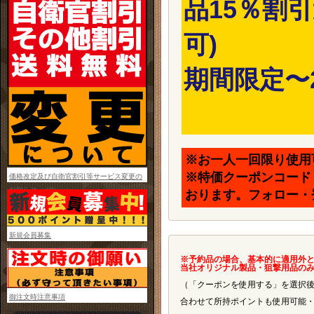
品15％割
可)
期間限定〜20
※お一人一回限り使用
※特価クーポンコード
価格改定及び自衛官割引等サービス変更の
お知らせ
おります。フォロー・
新規会員募集
※予約品の場合、基本的に適用外
当社オリジナル製品・狙撃用品の
（「クーポンを使用する」を選択
御注文時注意事項
合わせて所持ポイントも使用可能