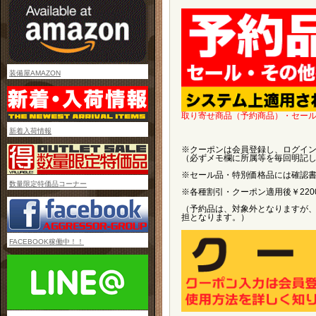
装備屋AMAZON
取り寄せ商品（予約商品）・セー
新着入荷情報
※クーポンは会員登録し、ログイ
（必ずメモ欄に所属等を毎回明記
※セール品・特別価格品には確認
数量限定特価品コーナー
※各種割引・クーポン適用後￥22
（予約品は、対象外となりますが、
担となります。）
FACEBOOK稼働中！！