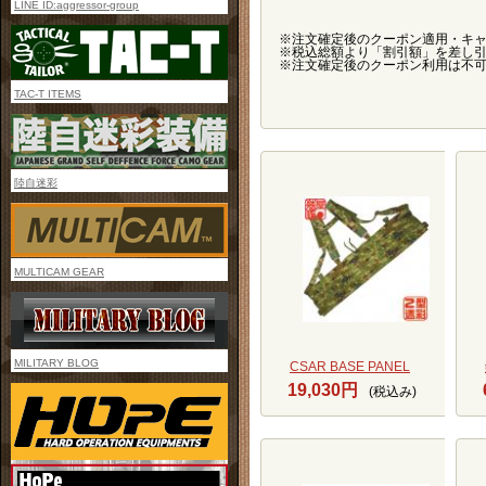
LINE ID:aggressor-group
※注文確定後のクーポン適用・キャ
※税込総額より「割引額」を差し
※注文確定後のクーポン利用は不
TAC-T ITEMS
陸自迷彩
MULTICAM GEAR
MILITARY BLOG
CSAR BASE PANEL
19,030円
(税込み)