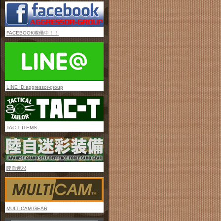
FACEBOOK稼働中！！
LINE ID:aggressor-group
TAC-T ITEMS
陸自迷彩
MULTICAM GEAR