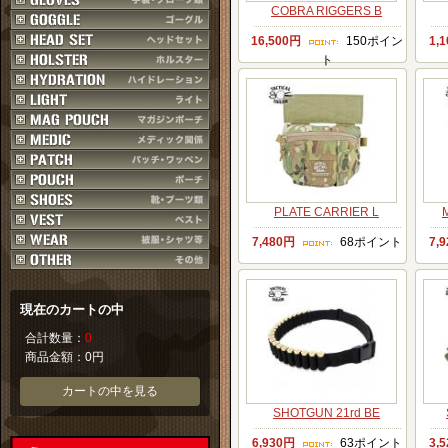
COBRA RIGGERS B
16,500円
150ポイン
1,
ト
PLATE CARRIER L
7,480円
68ポイント
7,
現在のカートの中
合計数量：
0
商品金額：
0円
カートの中を見る
SHOTGUN 21rd BE
6,930円
63ポイント
3,