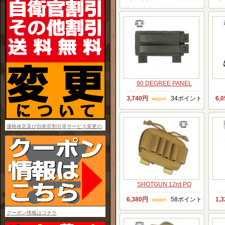
90 DEGREE PANEL
3,740円
34ポイント
6,
価格改定及び自衛官割引等サービス変更の
お知らせ
SHOTGUN 12rd PO
6,380円
58ポイント
1,
クーポン情報はコチラ