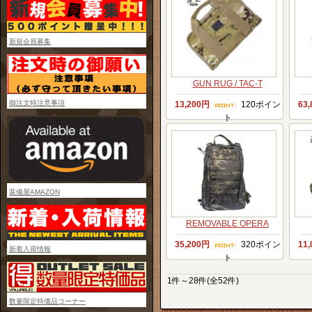
新規会員募集
GUN RUG / TAC-T
御注文時注意事項
13,200円
120ポイン
63
ト
装備屋AMAZON
REMOVABLE OPERA
35,200円
320ポイン
11
新着入荷情報
ト
1件～28件(全52件)
数量限定特価品コーナー