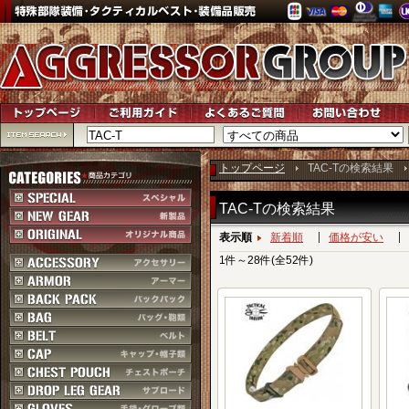
トップページ
TAC-Tの検索結果
TAC-Tの検索結果
表示順
新着順
価格が安い
1件～28件(全52件)