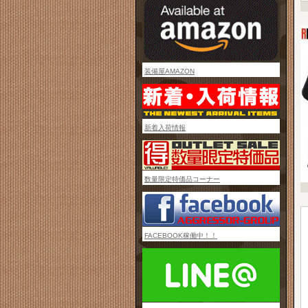
装備屋AMAZON
新着入荷情報
数量限定特価品コーナー
FACEBOOK稼働中！！