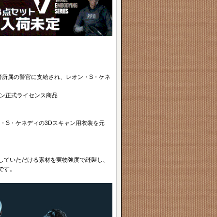
)ラクーン市警所属の警官に支給され、レオン・S・ケネ
コン正式ライセンス商品
ン・S・ケネディの3Dスキャン用衣装を元
していただける素材を実物強度で縫製し、
です。