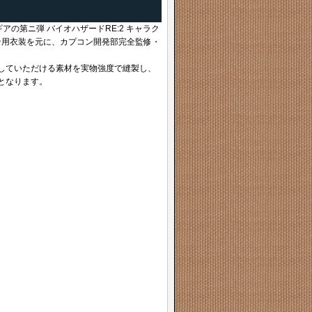
シリーズギアの第ニ弾 バイオハザードRE:2 キャラク
ン用衣装を元に、カプコン開発部完全監修・
していただける素材を実物強度で縫製し、
となります。