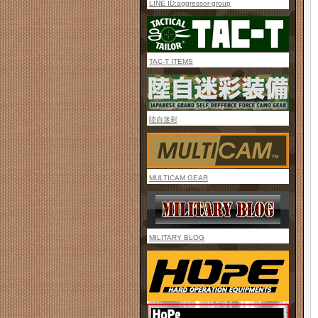
LINE ID:aggressor-group
TAC-T ITEMS
陸自迷彩
MULTICAM GEAR
MILITARY BLOG