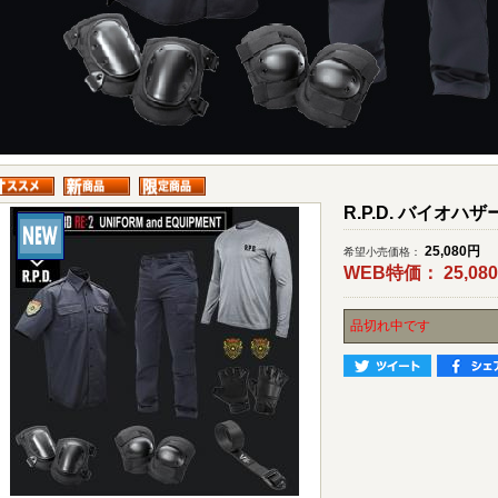
R.P.D. バイオハ
25,080
円
希望小売価格：
WEB特価：
25,080
品切れ中です