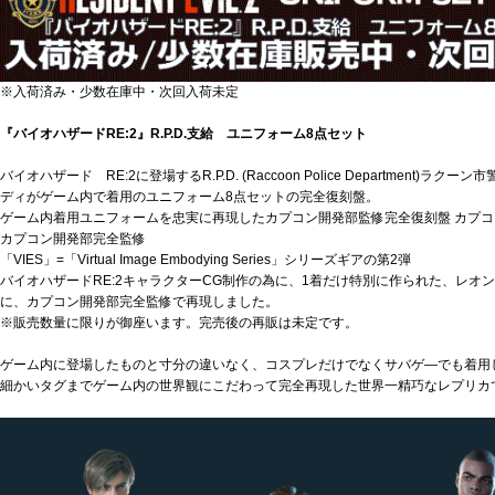
※入荷済み・少数在庫中・次回入荷未定
『バイオハザードRE:2』R.P.D.支給 ユニフォーム8点セット
バイオハザード RE:2に登場するR.P.D. (Raccoon Police Department
ディがゲーム内で着用のユニフォーム8点セットの完全復刻盤。
ゲーム内着用ユニフォームを忠実に再現したカプコン開発部監修完全復刻盤 カプ
カプコン開発部完全監修
「VIES」=「Virtual Image Embodying Series」シリーズギアの第2弾
バイオハザードRE:2キャラクターCG制作の為に、1着だけ特別に作られた、レオ
に、カプコン開発部完全監修で再現しました。
※販売数量に限りが御座います。完売後の再販は未定です。
ゲーム内に登場したものと寸分の違いなく、コスプレだけでなくサバゲ―でも着用
細かいタグまでゲーム内の世界観にこだわって完全再現した世界一精巧なレプリカ