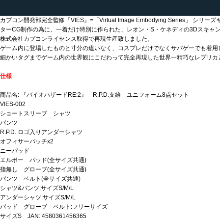
カプコン開発部完全監修『VIES』=「Virtual Image Embodying Series」 
ターCG制作の為に、一着だけ特別に作られた、レオン・S・ケネディの3Dスキャ
株式会社カプコンライセンス取得で再現生産致しました。
ゲーム内に登場したものと寸分の違いなく、コスプレだけでなくサバゲーでも着用
細かいタグまでゲーム内の世界観にこだわって完全再現した世界一精巧なレプリカ
仕様
商品名: 『バイオハザードRE:2』 R.P.D.支給 ユニフォーム8点セット
VIES-002
ショートスリーブ シャツ
パンツ
R.P.D. ロゴ入りアンダーシャツ
オフィサーパッチx2
ニーパッド
エルボー パッド(全サイズ共通)
指無し グローブ(全サイズ共通)
パンツ ベルト(全サイズ共通)
シャツ&パンツ:サイズS/M/L
アンダーシャツ:サイズS/M/L
パッド グローブ ベルト:フリーサイズ
サイズS JAN: 4580361456365