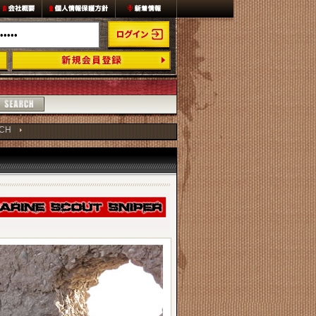
ECH
H