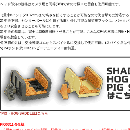
ヘッド部分の規格はカメラ用と同等(3/8)ですので様々な雲台も使用可能です。
1)最小8インチ(20.32cm)まで高さを低くすることが可能なので伏せ撃ちに対応す
2) 中央下部、センターポールに付属する取り外し可能な耐荷重フックは、バック
をより安定させることを可能にします。
3) 中央の基部は、完全に365度回転させることが可能。これはCF4の三脚にPIG・H
場合を想定しています。
4) 三脚の足は、交換可能ゴムからスパイク爪に交換して使用可能。(スパイク爪は
5) 24ポンド(約12Kg)ヘビーデューティー耐荷重。
*PIG・HOG SADDLEはこちら
PIG0311-G仕様