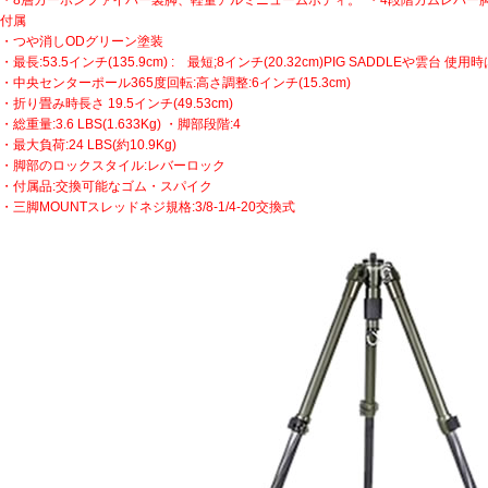
・8層カーボンファイバー製脚、軽量アルミニュームボディ。 ・4段階カムレバー
付属
・つや消しODグリーン塗装
・最長:53.5インチ(135.9cm) : 最短;8インチ(20.32cm)PIG SADDLEや雲台
・中央センターポール365度回転:高さ調整:6インチ(15.3cm)
・折り畳み時長さ 19.5インチ(49.53cm)
・総重量:3.6 LBS(1.633Kg) ・脚部段階:4
・最大負荷:24 LBS(約10.9Kg)
・脚部のロックスタイル:レバーロック
・付属品:交換可能なゴム・スパイク
・三脚MOUNTスレッドネジ規格:3/8-1/4-20交換式