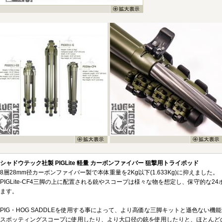
シャドウテック社製 PIGLite 軽量 カーボンファイバー 狙撃用トライポッド
8層28mm径カーボンファイバー製で本体重量を2Kg以下(1.633Kg)に抑えました。
PIGLite-CF4三脚の上に配置される銃やスコープは様々な物を想定し、保守的な24
ます。
PIG・HOG SADDLEを使用する事によって、より高価な三脚キットと遜色ない機
スポッティングスコープに使用したり、より大口径の銃を使用したりと、ほとんど