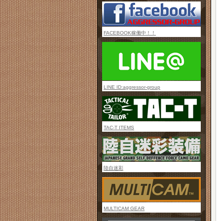
FACEBOOK稼働中！！
LINE ID:aggressor-group
TAC-T ITEMS
陸自迷彩
MULTICAM GEAR