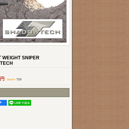
HT WEIGHT SNIPER
WTECH
円
720