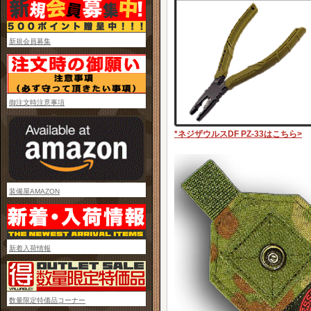
新規会員募集
御注文時注意事項
*ネジザウルスDF PZ-33はこちら>
装備屋AMAZON
新着入荷情報
数量限定特価品コーナー