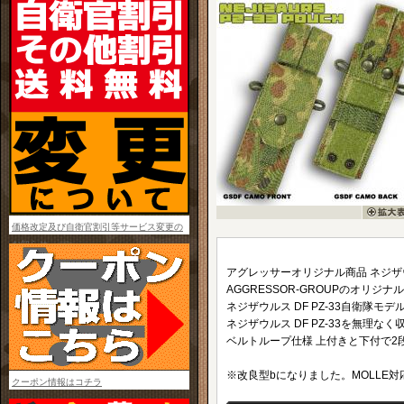
価格改定及び自衛官割引等サービス変更の
お知らせ
アグレッサーオリジナル商品 ネジザウル
AGGRESSOR-GROUPのオリジ
ネジザウルス DF PZ-33自衛隊
ネジザウルス DF PZ-33を無
ベルトループ仕様 上付きと下付で2
※改良型bになりました。MOLLE対
クーポン情報はコチラ