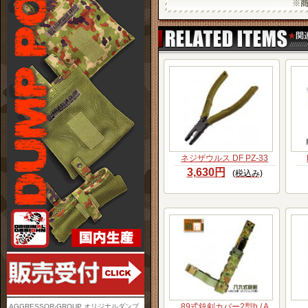
ネジザウルス DF PZ-33
3,630円
(税込み)
89式銃剣カバー2型b / A
AGGRESSOR-GROUP オリジナルダンプ