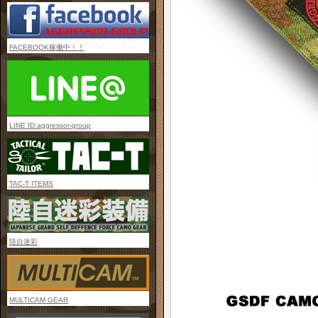
FACEBOOK稼働中！！
LINE ID:aggressor-group
TAC-T ITEMS
陸自迷彩
MULTICAM GEAR