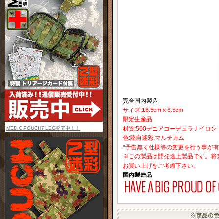
完全国内製造
サイズ:16.5cm x 6.5cm
限定生産品
MEDIC POUCH7 LEG発売中！！
材質:500デニアコーデュラナイロン
色:陸自迷彩,マルチカム
*予告無く仕様等の変更を行う事が
※この製品は開発途上製品です。将
お買い上げをご考慮下さい。
国内製造品