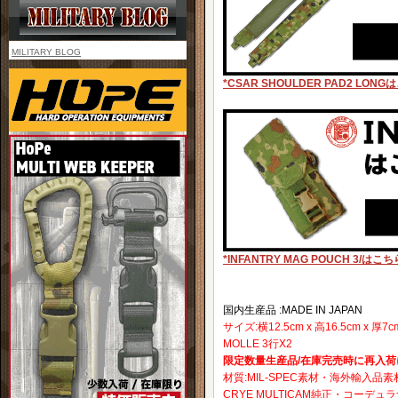
MILITARY BLOG
*CSAR SHOULDER PAD2 LONG
*INFANTRY MAG POUCH 3/はこち
国内生産品 :MADE IN JAPAN
サイズ:横12.5cm x 高16.5cm x 厚7c
MOLLE 3行X2
限定数量生産品/在庫完売時に再入
材質:MIL-SPEC素材・海外輸入品
CRYE MULTICAM純正・コーデュ