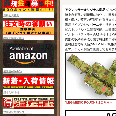
アグレッサーオリジナル商品 ジッパー
陸上自衛官の訓練用に特化して開発
新規会員募集
様・価格の変更の可能性が有ります
汎用サイズのジッパーユティリティー
ピストルベルトに装着可能。上部開口
ベルト・ベスト等への取り付けはMALL
御注文時注意事項
内部の収納物を取り出す時は開口部
素材は全て輸入品のMIL-SPEC規
正マルチカム製品で使用しております
装備屋AMAZON
新着入荷情報
*LEG MEDIC POUCH7はこちら>
数量限定特価品コーナー