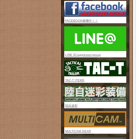
FACEBOOK稼働中！！
LINE ID:aggressor-group
TAC-T ITEMS
陸自迷彩
MULTICAM GEAR