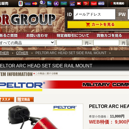
円～
円
THER
OTHER
PELTOR ARC HEAD SET SIDE RAIL MOUNT
ELTOR ARC HEAD SET SIDE RAIL MOUNT
PELTOR ARC HEA
11,000
円
希望小売価格：
WEB特価：
9,900