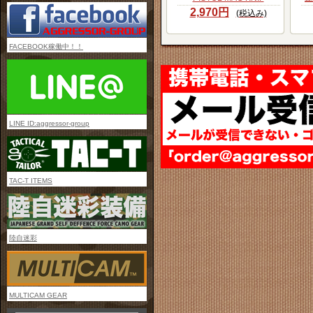
2,970円
(税込み)
FACEBOOK稼働中！！
LINE ID:aggressor-group
TAC-T ITEMS
陸自迷彩
MULTICAM GEAR