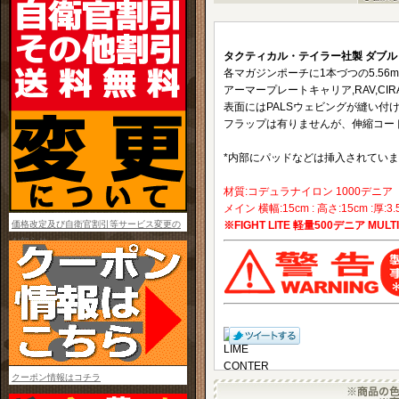
タクティカル・テイラー社製 ダブル 
各マガジンポーチに1本づつの5.56
アーマープレートキャリア,RAV,C
表面にはPALSウェビングが縫い付
フラップは有りませんが、伸縮コー
*内部にパッドなどは挿入されてい
材質:コデュラナイロン 1000デニア
メイン 横幅:15cm : 高さ:15cm :厚:3.
価格改定及び自衛官割引等サービス変更の
※FIGHT LITE 軽量500デニア MULT
お知らせ
クーポン情報はコチラ