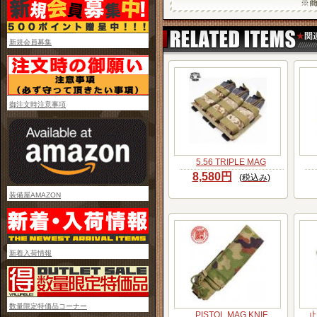
新規会員募集
御注文時注意事項
5.56 TRIPLE MAG
8,580円
(税込み)
装備屋AMAZON
新着入荷情報
数量限定特価品コーナー
PISTOL MAG KNIF
止