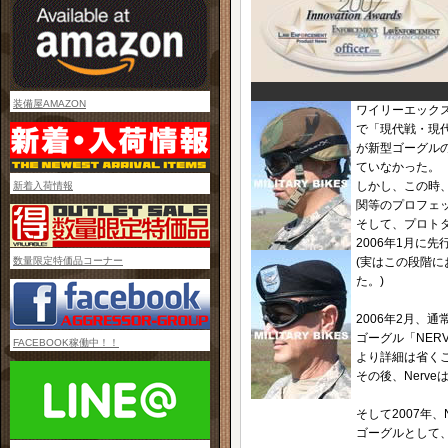
装備屋AMAZON
ワイリーエック
で「現代戦・現
が新型ゴーグル
ていなかった。
しかし、この時
新着入荷情報
関等のプロフェ
そして、プロト
2006年1月に
数量限定特価品コーナー
(実はこの段階に
た。)
2006年2月、
ゴーグル「NE
FACEBOOK稼働中！！
より詳細は省くこ
その後、Nerv
そして2007年、
ゴーグルとして、防