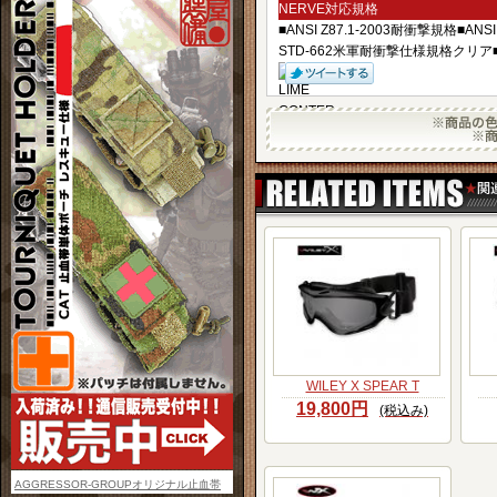
NERVE対応規格
■ANSI Z87.1-2003耐衝撃規格■ANS
STD-662米軍耐衝撃仕様規格クリア
WILEY X SPEAR T
19,800円
(税込み)
AGGRESSOR-GROUPオリジナル止血帯