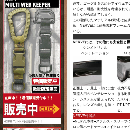
通常、ゴーグルを含めたアイウェア
いるが、耐熱・耐火性を考慮されて
解しながら燃えてしまう。
この溶解したマテリアル(素材)は
め、NERVEには耐熱素材フレーム,N
いる。
NERVEには、その他にも安全性と
シンメトリカル
ベンチレーション
RX
正面上下、最上下部には空
視力不
気流入用のベンチレーショ
きる耐
ン・システムが備えられて
たRX
おり、レンズの曇りを防止
PT-1/
する。
る。
NERVE付属品
●NERVE本体●ステルス・スリーブ
HOPE TLINK 特価販売中！！
ロン製ハードケース●マイクロファイバ