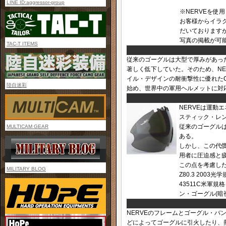
LINE ID:aggressor-group
※NERVEを
お客様からイラ
だいております
写真の掲載が可
TAC-T ITEMS
従来のゴーグルは大型で厚みがあっ
著しく低下していた。そのため、N
イル・デザインの耐衝撃性に優れたC
陸自迷彩
始め、世界中の軍用ヘルメットに対
NERVEは運動
スティック・レ
従来のゴーグル
MULTICAM GEAR
ある。
しかし、この代
用者に圧迫感と
この点を考慮した
MILITARY BLOG
Z80.3 2003
43511C米軍
ン・ゴーグル(暗
NERVEのフレームとゴーグル・バン
どによってゴーグルに引火したり、