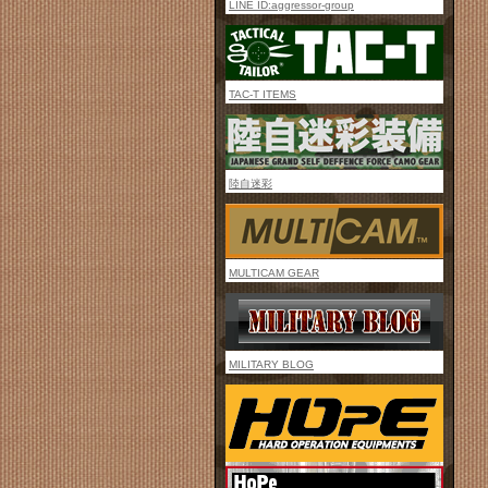
LINE ID:aggressor-group
TAC-T ITEMS
陸自迷彩
MULTICAM GEAR
MILITARY BLOG