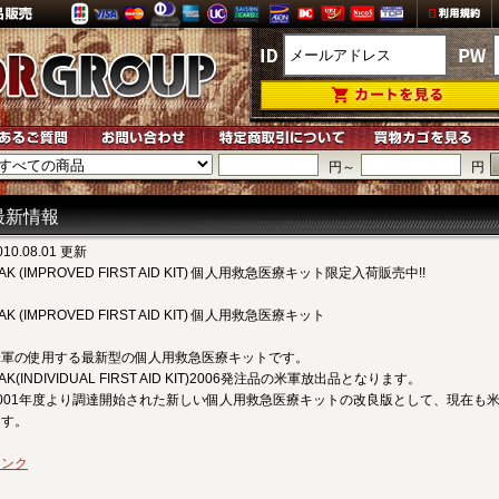
円～
円
最新情報
010.08.01 更新
FAK (IMPROVED FIRST AID KIT) 個人用救急医療キット限定入荷販売中!!
FAK (IMPROVED FIRST AID KIT) 個人用救急医療キット
米軍の使用する最新型の個人用救急医療キットです。
FAK(INDIVIDUAL FIRST AID KIT)2006発注品の米軍放出品となります。
2001年度より調達開始された新しい個人用救急医療キットの改良版として、現在も
ます。
リンク