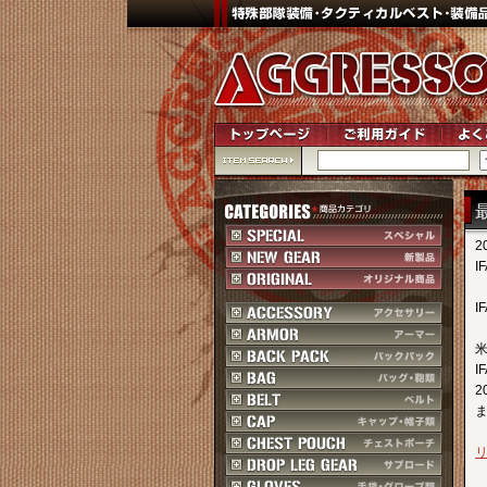
2
I
I
I