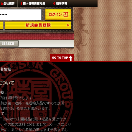
新着情報
時期：
商品は即時発送します。
入荷次第、連絡・発送輸入品ですので次回
-8週間掛かる場合も御座います。
いて：
7日以内かつ未開封品に限り返品を受け付け
す。その際の送料に関しましてはケースにより
すため、返品をご希望の際はまず当店までお