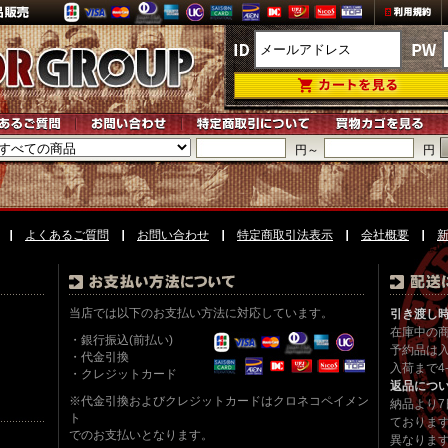
円～
円
よくあるご質問
お問い合わせ
特定商取引法表示
会社概要
当店では以下のお支払い方法に対応しています。
引き渡し
在庫中の
・銀行振込(前払い)
予約品は
・代金引換
入荷まで4
・クレジットカード
返品につ
※代金引換およびクレジットカードはクロネコペイメン
納品より
ト
ておりま
でのお支払いとなります。
異なりま